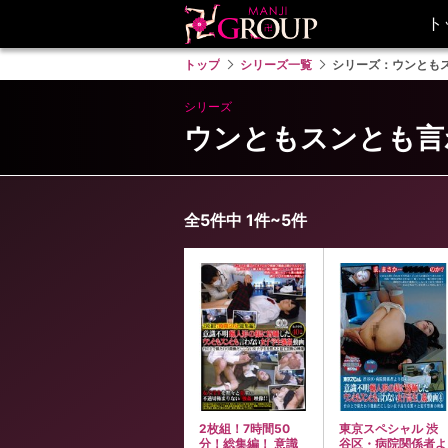
ト
トップ
シリーズ一覧
シリーズ：ウンとも
シリーズ
ウンともスンとも言
全5件中 1件~5件
2枚組！7時間50
東京スペシャル 渋
分！総集編！ 意識
谷区・病院関係者よ